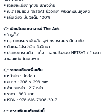
◾ เฉลยละเอียดทุกข้อ เข้าใจง่าย
◾ ใช้เตรียมสอบ NETSAT ชีววิทยา พิชิตคะแนนสูงสุด
◾ เล่มเดียว มั่นใจเต็ม 100%
👉 เขียนโดยคณาจารย์ The Act.
◾ "ครูตั้ว"
◾ ครุศาสตรมหาบัณฑิต จุฬาลงกรณ์มหาวิทยาลัย
◾ ติวเตอร์ประจำวิชาชีววิทยา
◾ ประสบการณ์ติว - เก็ง - เฉลยข้อสอบ NETSAT / โควตา
ม.ขอนแก่น โดยเฉพาะ
👉 รายละเอียดเพิ่มเติม
◾ หน้าปก : ปกอ่อน
◾ ขนาด : 208 x 293 mm
◾ จำนวนหน้า : 217 หน้า
◾ ราคา : 360 บาท
◾ ISBN : 978-616-7908-39-7
👉 ความพิเศษท้ายเล่มนี้