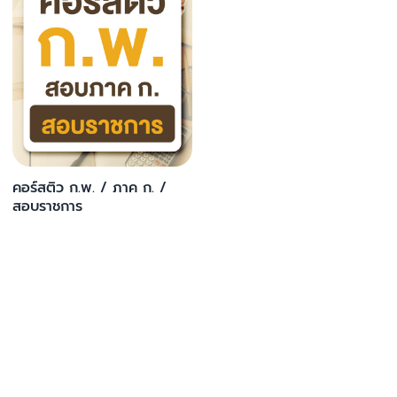
คอร์สติว ก.พ. / ภาค ก. /
สอบราชการ