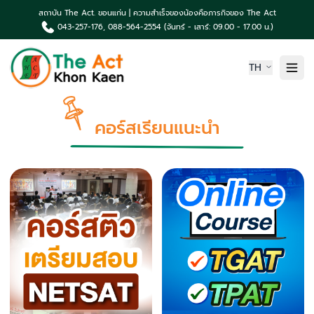
สถาบัน The Act. ขอนแก่น | ความสำเร็จของน้องคือภารกิจของ The Act
043-257-176, 088-564-2554 (จันทร์ - เสาร์: 09.00 - 17.00 น.)
TH
หน้าแรก
คอร์สเรียนแนะนำ
เกี่ยวกับเรา
ความเป็นมา The Act
คอร์สเรียน & บริการ
ผลงานน้องค่าย The Act
TCAS News & กิจกรรม
ติดต่อเรา