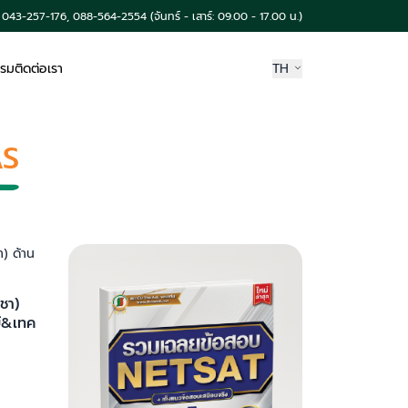
043-257-176, 088-564-2554 (จันทร์ - เสาร์: 09.00 - 17.00 น.)
รรม
ติดต่อเรา
TH
AS
ชา)
ย์&เทค