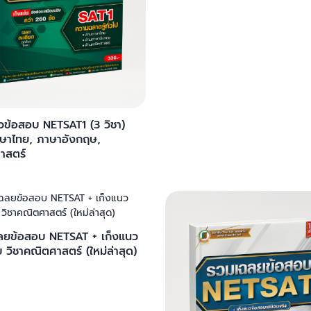
วข้อสอบ NETSAT1 (3 วิชา)
าษาไทย, ภาษาอังกฤษ,
าสตร์
ลยข้อสอบ NETSAT + เก็งแนว
 วิชาคณิตศาสตร์ (ใหม่ล่าสุด)