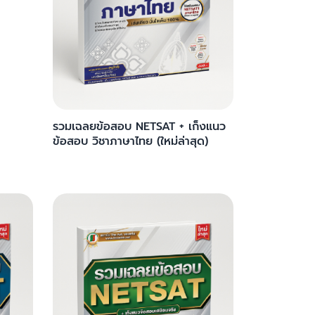
รวมเฉลยข้อสอบ NETSAT + เก็งแนว
ข้อสอบ วิชาภาษาไทย (ใหม่ล่าสุด)