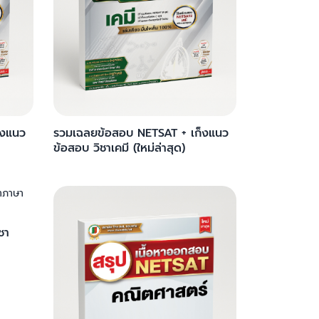
็งแนว
รวมเฉลยข้อสอบ NETSAT + เก็งแนว
ข้อสอบ วิชาเคมี (ใหม่ล่าสุด)
ชา