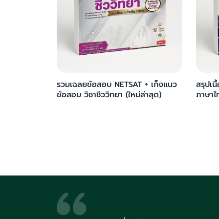
รวมเฉลยข้อสอบ NETSAT + เก็งแนว
สรุปเน
ข้อสอบ วิชาชีววิทยา (ใหม่ล่าสุด)
ภาษาไท