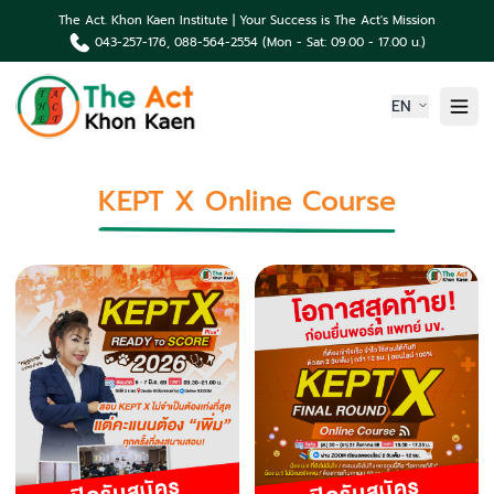
The Act. Khon Kaen Institute | Your Success is The Act's Mission
043-257-176, 088-564-2554 (Mon - Sat: 09.00 - 17.00 น.)
EN
Home
KEPT X Online Course
About us
Article About Company
Products
Portfolio Student
News & Events
Contact us