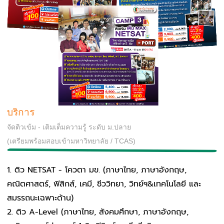
บริการ
จัดติวเข้ม - เติมเต็มความรู้ ระดับ ม.ปลาย
(เตรียมพร้อมสอบเข้ามหาวิทยาลัย / TCAS)
ติว NETSAT - โควตา มข. (ภาษาไทย, ภาษาอังกฤษ,
คณิตศาสตร์, ฟิสิกส์, เคมี, ชีววิทยา, วิทย์ฯ&เทคโนโลยี และ
สมรรถนะเฉพาะด้าน)
ติว A-Level (ภาษาไทย, สังคมศึกษา, ภาษาอังกฤษ,