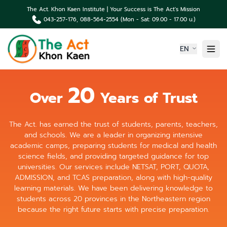
The Act. Khon Kaen Institute | Your Success is The Act's Mission
043-257-176, 088-564-2554 (Mon - Sat: 09.00 - 17.00 น.)
EN
Home
20
Over
Years of Trust
About us
Article About Company
Products
The Act. has earned the trust of students, parents, teachers,
Portfolio Student
and schools. We are a leader in organizing intensive
News & Events
academic camps, preparing students for medical and health
science fields, and providing targeted guidance for top
Contact us
universities. Our services include NETSAT, PORT, QUOTA,
ADMISSION, and TCAS preparation, along with high-quality
learning materials. We have been delivering knowledge to
students across 20 provinces in the Northeastern region
because the right future starts with precise preparation.