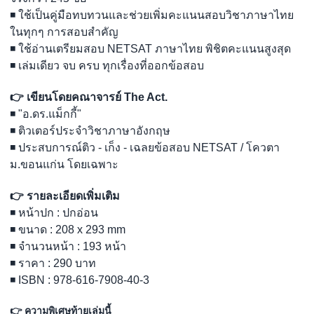
◾ ใช้เป็นคู่มือทบทวนและช่วยเพิ่มคะแนนสอบวิชาภาษาไทย
ในทุกๆ การสอบสำคัญ
◾ ใช้อ่านเตรียมสอบ NETSAT ภาษาไทย พิชิตคะแนนสูงสุด
◾ เล่มเดียว จบ ครบ ทุกเรื่องที่ออกข้อสอบ
👉 เขียนโดยคณาจารย์ The Act.
◾ "อ.ดร.แม็กกี้"
◾ ติวเตอร์ประจำวิชาภาษาอังกฤษ
◾ ประสบการณ์ติว - เก็ง - เฉลยข้อสอบ NETSAT / โควตา
ม.ขอนแก่น โดยเฉพาะ
👉 รายละเอียดเพิ่มเติม
◾ หน้าปก : ปกอ่อน
◾ ขนาด : 208 x 293 mm
◾ จำนวนหน้า : 193 หน้า
◾ ราคา : 290 บาท
◾ ISBN : 978-616-7908-40-3
👉 ความพิเศษท้ายเล่มนี้