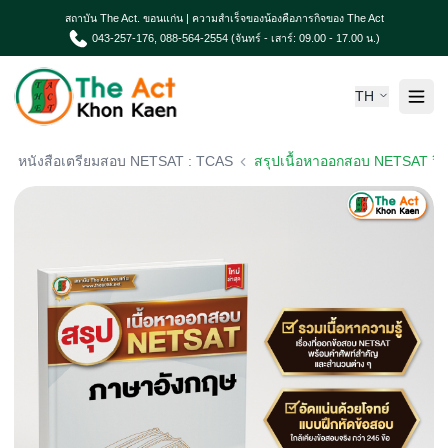
สถาบัน The Act. ขอนแก่น | ความสำเร็จของน้องคือภารกิจของ The Act
043-257-176, 088-564-2554 (จันทร์ - เสาร์: 09.00 - 17.00 น.)
TH
หน้าแรก
หนังสือเตรียมสอบ NETSAT : TCAS
สรุปเนื้อหาออกสอบ NETSAT วิชาภา
เกี่ยวกับเรา
ความเป็นมา The Act
คอร์สเรียน & บริการ
ผลงานน้องค่าย The Act
TCAS News & กิจกรรม
ติดต่อเรา