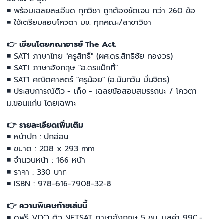
◾ พร้อมเฉลยละเอียด ทุกวิชา ถูกต้องชัดเจน กว่า 260 ข้อ
◾ ใช้เตรียมสอบโควตา มข. ทุกคณะ/สาขาวิชา
👉 เขียนโดยคณาจารย์ The Act.
◾ SAT1 ภาษาไทย "ครูสิทธิ์" (ผศ.ดร.สิทธิชัย ทองวร)
◾ SAT1 ภาษาอังกฤษ "อ.ดรแม็กกี้"
◾ SAT1 คณิตศาสตร์ "ครูน้อย" (อ.นันทวัน มั่นจิตร)
◾ ประสบการณ์ติว - เก็ง - เฉลยข้อสอบสมรรถนะ / โควตา
ม.ขอนแก่น โดยเฉพาะ
👉 รายละเอียดเพิ่มเติม
◾ หน้าปก : ปกอ่อน
◾ ขนาด : 208 x 293 mm
◾ จำนวนหน้า : 166 หน้า
◾ ราคา : 330 บาท
◾ ISBN : 978-616-7908-32-8
👉 ความพิเศษท้ายเล่มนี้
◾ ดูฟรี VDO ติว NETSAT ภาษาอังกฤษ 5 ชม. มูลค่า 990.-