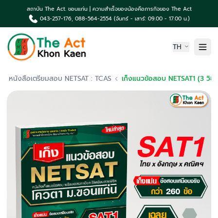
สถาบัน The Act. ขอนแก่น | ความสำเร็จของน้องคือภารกิจของ The Act
043-257-176, 088-564-2554 (จันทร์ - เสาร์: 09.00 - 17.00 น.)
TH
หน้าแรก
หนังสือเตรียมสอบ NETSAT : TCAS
เก็งแนวข้อสอบ NETSAT1 (3 วิชา) ด้านภาษาไทย, ภาษาอังกฤษ, คณิตศาสตร์
เกี่ยวกับเรา
ความเป็นมา The Act
คอร์สเรียน & บริการ
ผลงานน้องค่าย The Act
TCAS News & กิจกรรม
ติดต่อเรา