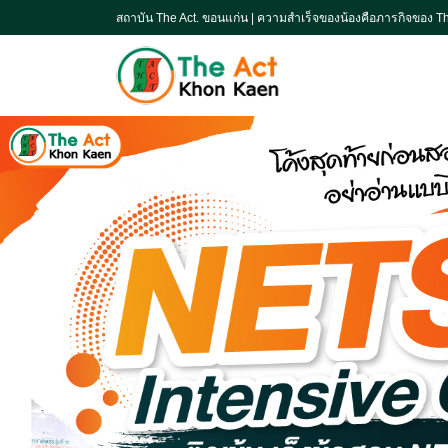
สถาบัน The Act. ขอนแก่น | ความสำเร็จของน้องคือภารกิจของ Th