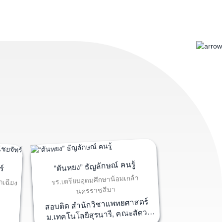
ร์
“ปลื้ม” กษ
“ตันหยง” ธัญลักษณ์ คนรู้
กเฉียง
รร.เตรียมอุดมศึกษาน้อมเกล้า
รร.ร้
นครราชสีมา
สอบติด 
สอบติด สำนักวิชาแพทยศาสตร์
ม.ม
ม.เทคโนโลยีสุรนารี, คณะสัตว