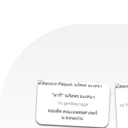
"มากิ" นภัสพร มะเสนา
รร.ว
รร.อุดรพิทยานุกูล
สอบติด คณะแพทยศาสตร์
ม.ขอนแก่น