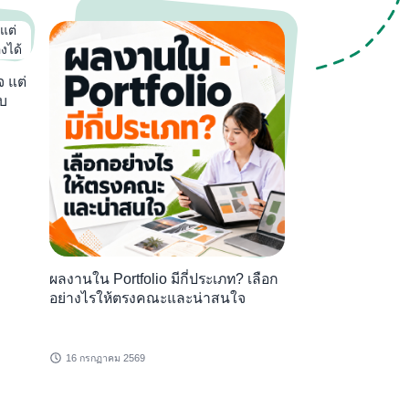
จ แต่
ทำไมหนังสือเตรี
ับ
โรงเรียนยังสำคั
16 กรกฏาคม 2569
ผลงานใน Portfolio มีกี่ประเภท? เลือก
อย่างไรให้ตรงคณะและน่าสนใจ
16 กรกฏาคม 2569