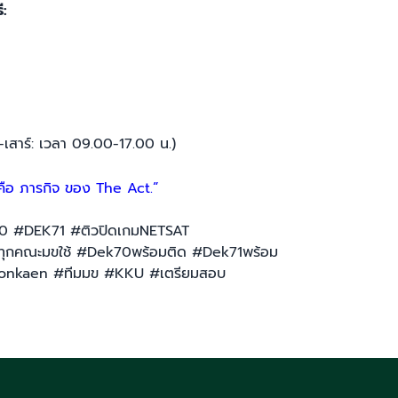
ี:
-เสาร์: เวลา 09.00-17.00 น.)
 คือ ภารกิจ ของ The Act.”
 #DEK71 #ติวปิดเกมNETSAT
ุกคณะมขใช้ #Dek70พร้อมติด #Dek71พร้อม
onkaen #ทีมมข #KKU #เตรียมสอบ