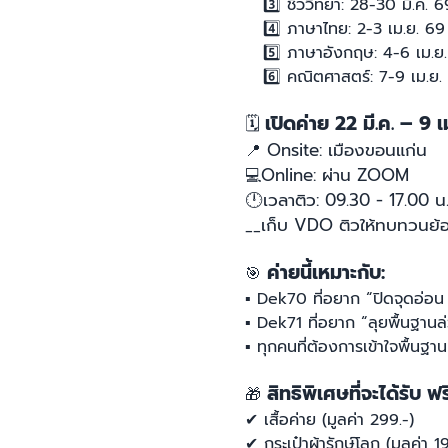
3️⃣
ชีววิทยา: 28-30 มี.ค. 6
4️⃣
ภาษาไทย: 2-3 เม.ย. 69
5️⃣ ภาษา
อังกฤษ: 4-6 เม.ย
6️⃣
คณิตศาสตร์: 7-9 เม.ย.
เปิดค่าย 22 มี.ค. – 9 เ
🗓
Onsite: เมืองขอนแก่น
📍
Online: ผ่าน ZOOM
💻
🕛เวลาติว: 09.30 - 17.00 น. 
เก็บ VDO ติวให้ทบทวนย้อน
__
ค่ายนี้เหมาะกับ:
🎯
▪︎ Dek70 ที่อยาก “ปิดจุดอ่อน
▪︎ Dek71 ที่อยาก “ลุยพื้นฐาน
▪︎ ทุกคนที่ต้องการเข้าใจพื้นฐ
สิทธิพิเศษที่จะได้รับ ฟร
🎁
✔
เสื้อค่าย (มูลค่า 299.-)
✔
กระเป๋าผ้ารักษ์โลก (มูลค่า 1