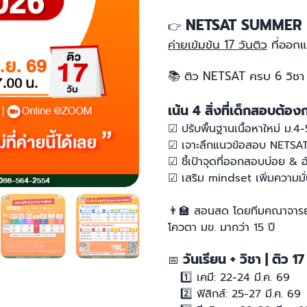
NETSAT SUMMER
👉
ค่ายเข้มข้น 17 วันติว
ที่ออกแ
📚
ติว NETSAT ครบ 6 วิชา |
เน้น 4 สิ่งที่เด็กสอบต้อ
☑︎ ปรับพื้นฐานเนื้อหาใหม่ ม.4-5
☑︎ เจาะลึกแนวข้อสอบ NETSAT
☑︎ ชี้เป้าจุดที่ออกสอบบ่อย & 
☑︎ เสริม mindset เพิ่มความม
👨‍🏫
สอนสด โดยทีมคณาจารย์
โควตา มข. มากว่า 15 ปี
วันเรียน + วิชา | ติว 17
📅
1️⃣
เคมี: 22-24 มี.ค. 69
2️⃣
ฟิสิกส์: 25-27 มี.ค. 69