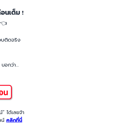
่อนเต็ม
❗
👈
อบติดจริง
 บอกว่า...
์” ได้เลยจ้า
ลน์
คลิกที่นี่