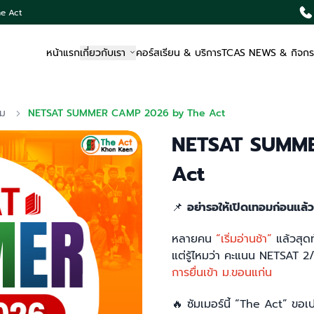
he Act
หน้าแรก
เกี่ยวกับเรา
คอร์สเรียน & บริการ
TCAS NEWS & กิจก
อม
NETSAT SUMMER CAMP 2026 by The Act
NETSAT SUMME
Act
📌
อย่ารอให้เปิดเทอมก่อนแล้ว
หลายคน
“เริ่มอ่านช้า”
แล้วสุดท
แต่รู้ไหมว่า คะแนน NETSAT 2
การยื่นเข้า ม.ขอนแก่น
🔥
ซัมเมอร์นี้ “The Act” ขอเ