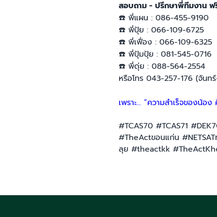
สอบถาม - ปรึกษาพี่ทีมงาน ฟร
☎️
พี่แผน : 086-455-9190
☎️
พี่ปุ้ย : 066-109-6725
☎️
พี่เฟื่อง : 066-109-6325
☎️
พี่ปุ้มปุ้ย : 081-545-0716
☎️
พี่ดุ่ย : 088-564-2554
หรือโทร 043-257-176 (จันทร์
เพราะ... “ความสำเร็จของน้อง
#TCAS70 #TCAS71 #DEK70
#TheActขอนแก่น #NETSATท
ลุย #theactkk #TheActKh