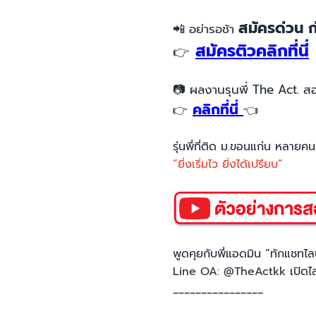
สมัครด่วน ก
📲
อย่ารอช้า
สมัครติวคลิกที่นี่
👉
📷
ผลงานรุนพี่ The Act. ส
คลิกที่นี่
👉
👈
รุ่นพี่ที่ติด ม.ขอนแก่น หลายคน
“ยิ่งเริ่มไว ยิ่งได้เปรียบ”
พูดคุยกับพี่แอดมิน “ทักแชทไลน
Line OA: @TheActkk เปิดไ
________________