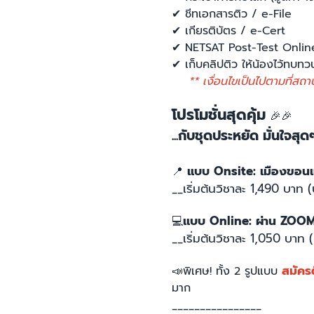
✔
ชีทเอกสารติว / e-File
✔
เกียรติบัตร / e-Cert
✔
NETSAT Post-Test Onlin
✔
เก็บคลิปติว ให้น้องไว้ทบทว
** เงื่อนไขเป็นไปตามที่สถา
โปรโมชั่นสุดคุ้ม
🎉
🎉
...กับชุดประหยัด มั่นใจสุด
แบบ Onsite: เมืองขอน
📍
__เริ่มต้นวิชาละ 1,490 บาท (
แบบ Online: ผ่าน ZOO
💻
__เริ่มต้นวิชาละ 1,050 บาท 
สมัครต
📣
พิเศษ! ทั้ง 2 รูปแบบ
มาก
________________