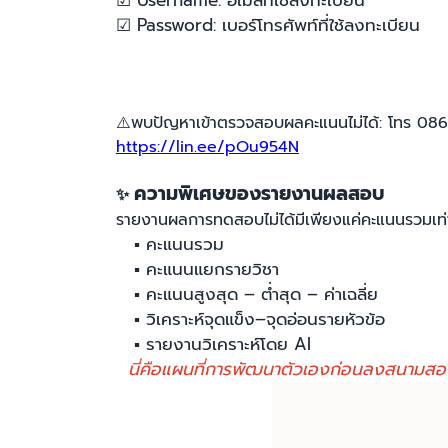
☑︎ Password: เบอร์โทรศัพท์ที่ใช้ลงทะเบียน
⚠️
พบปัญหาเข้าตรวจสอบผลคะแนนไม่ได้: โทร 086
https://lin.ee/pOu954N
ความพิเศษของรายงานผลสอบ
✨
รายงานผลการทดสอบไม่ได้มีเพียงแค่คะแนนรวมเท่าน
▪︎ คะแนนรวม
▪︎ คะแนนแยกรายวิชา
▪︎ คะแนนสูงสุด – ต่ำสุด – ค่าเฉลี่ย
▪︎ วิเคราะห์จุดแข็ง–จุดอ่อนรายหัวข้อ
▪︎ รายงานวิเคราะห์โดย AI
นี่คือแผนที่การพัฒนาตัวเองก่อนลงสนามสอ