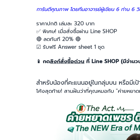
การันตีคุณภาพ โดยทีมอาจารย์ผู้เขียน 6 ท่าน 6 ว
ราคาปกติ เล่มละ 320 บาท
✅
พิเศษ! เมื่อสั่งซื้อผ่าน Line SHOP
🔴
ลดทันที 20%
🔴
☑
รับฟรี Answer sheet 1 ชุด
กด
ลิงก์สั่งซื้อด่วน
ที่ Line SHOP (มีจำนว
📱
สำหรับน้องที่คะแนนอยู่ในกลุ่มบน หรือมี
โค้งสุดท้าย! สานฝันว่าที่คุณหมอกับ "ค่ายหยาด