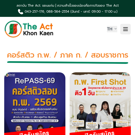
สถาบัน The Act. ขอนแก่น | ความสำเร็จของน้องคือภารกิจของ The Act
043-257-176, 088-564-2554 (จันทร์ - เสาร์: 09.00 - 17.00 น.)
TH
หน้าแรก
คอร์สติว ก.พ. / ภาค ก. / สอบราชการ
เกี่ยวกับเรา
ความเป็นมา The Act
คอร์สเรียน & บริการ
ผลงานน้องค่าย The Act
TCAS News & กิจกรรม
ติดต่อเรา