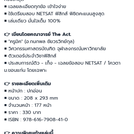
◾ เฉลยละเอียดทุกข้อ เข้าใจง่าย
◾ ใช้เตรียมสอบ NETSAT ฟิสิกส์ พิชิตคะแนนสูงสุด
◾ เล่มเดียว มั่นใจเต็ม 100%
👉 เขียนโดยคณาจารย์ The Act.
◾ "ครูมิค" (อ.กนกพล ชัยวรวิทย์กุล)
◾ วิศวกรรมศาสตรบัณฑิต จุฬาลงกรณ์มหาวิทยาลัย
◾ ติวเตอร์ประจำวิชาฟิสิกส์
◾ ประสบการณ์ติว - เก็ง - เฉลยข้อสอบ NETSAT / โควตา
ม.ขอนแก่น โดยเฉพาะ
👉 รายละเอียดเพิ่มเติม
◾ หน้าปก : ปกอ่อน
◾ ขนาด : 208 x 293 mm
◾ จำนวนหน้า : 177 หน้า
◾ ราคา : 330 บาท
◾ ISBN : 978-616-7908-41-0
👉 ความพิเศษท้ายเล่มนี้